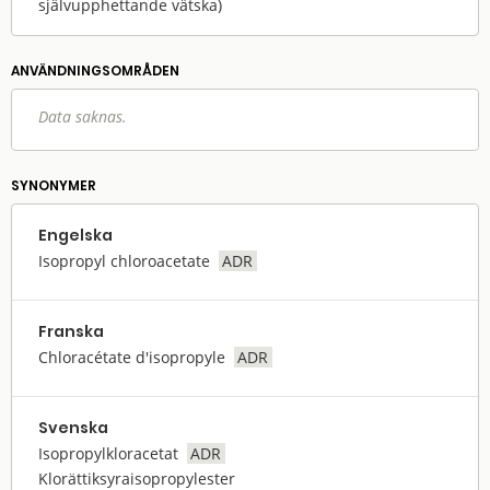
självupphettande vätska)
ANVÄNDNINGS­OMRÅDEN
Data saknas.
SYNONYMER
Engelska
Isopropyl chloroacetate
ADR
Franska
Chloracétate d'isopropyle
ADR
Svenska
Isopropylkloracetat
ADR
Klorättiksyraisopropylester