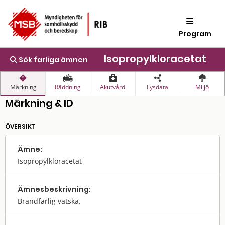
Program
Isopropylkloracetat
Sök farliga ämnen
Märkning
Räddning
Akutvård
Fysdata
Miljö
Märkning & ID
ÖVERSIKT
Ämne:
Isopropylkloracetat
Ämnes­beskrivning:
Brandfarlig vätska.