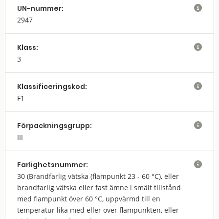
UN-nummer:

2947
Klass:

3
Klassifi­cerings­kod:

F1
Förpack­nings­grupp:

III
Farlighets­nummer:

30
(Brandfarlig vätska (flampunkt 23 - 60 °C), eller
brandfarlig vätska eller fast ämne i smält tillstånd
med flampunkt över 60 °C, uppvärmd till en
temperatur lika med eller över flampunkten, eller