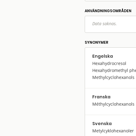
ANVÄNDNINGS­OMRÅDEN
Data saknas.
SYNONYMER
Engelska
Hexahydrocresol
Hexahydromethyl ph
Methylcyclohexanols
Franska
Méthylcyclohexanols
Svenska
Metylcyklohexanoler