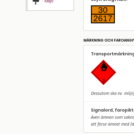
Miljö
30
2617
MÄRKNING OCH FAROANGI
Transport­märkning
Dessutom ska ev. miljö
Signalord, faropik
Även ämnen som saknar 
att förse ämnet med l