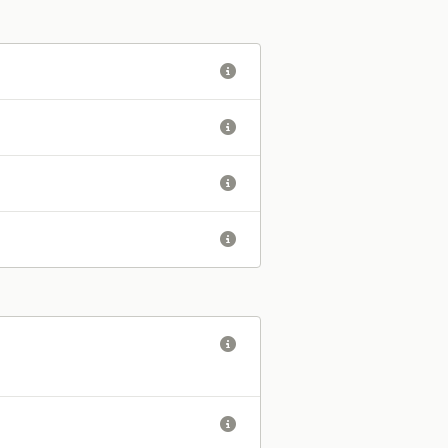





