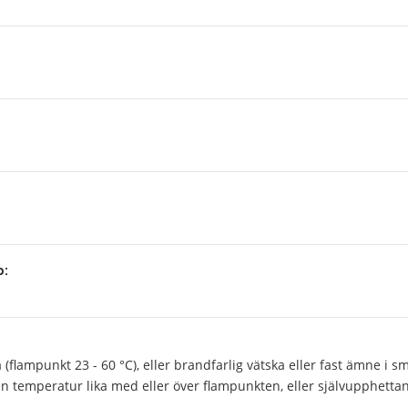
p:
:
 (flampunkt 23 - 60 °C), eller brandfarlig vätska eller fast ämne i 
en temperatur lika med eller över flampunkten, eller självupphetta