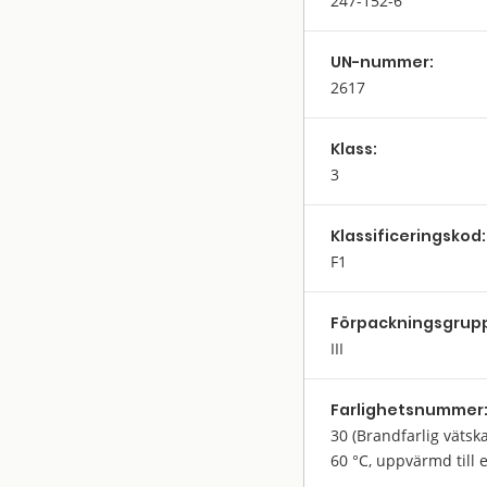
247-152-6
UN-nummer:
2617
Klass:
3
Klassifi­cerings­kod:
F1
Förpack­nings­grup
III
Farlighets­nummer
30
(Brandfarlig vätska
60 °C, uppvärmd till 