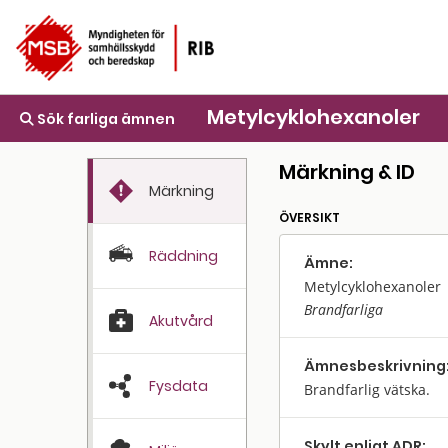
Metylcyklohexanoler
Sök farliga ämnen
Märkning & ID
Märkning
ÖVERSIKT
Räddning
Ämne:
Metylcyklohexanoler
Brandfarliga
Akutvård
Ämnes­beskrivning
Fysdata
Brandfarlig vätska.
Skylt enligt ADR: