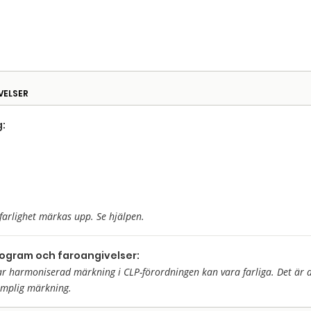
VELSER
:
farlighet märkas upp. Se hjälpen.
togram och faroangivelser:
harmoniserad märkning i CLP-förordningen kan vara farliga. Det är då 
ämplig märkning.