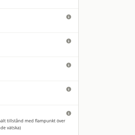





smält tillstånd med flampunkt över
nde vätska)