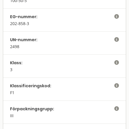
100-50-5
EG-nummer:

202-858-3
UN-nummer:

2498
Klass:

3
Klassifi­cerings­kod:

F1
Förpack­nings­grupp:

III