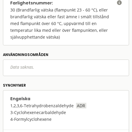
Farlighets­nummer:

30
(Brandfarlig vätska (flampunkt 23 - 60 °C), eller
brandfarlig vätska eller fast ämne i smält tillstånd
med flampunkt över 60 °C, uppvärmd till en
temperatur lika med eller över flampunkten, eller
självupphettande vätska)
ANVÄNDNINGS­OMRÅDEN
Data saknas.
SYNONYMER
Engelska
1,2,3,6-Tetrahydrobenzaldehyde
ADR
3-Cyclohexenecarbaldehyde
4-Formylcyclohexene