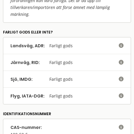
förordningen kan vara farliga. Det är då upp till
tillverkaren/
importören att förse ämnet med lämplig
märkning.
FARLIGT GODS ELLER INTE?
Landsväg, ADR:
Farligt gods

Järnväg, RID:
Farligt gods

Sjö, IMDG:
Farligt gods

Flyg, IATA-DGR:
Farligt gods

IDENTIFIKATIONSNUMMER
CAS-nummer:
