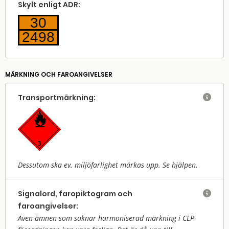
Skylt enligt ADR:
30
2498
MÄRKNING OCH FAROANGIVELSER
Transport­märkning:

Dessutom ska ev. miljöfarlighet märkas upp. Se hjälpen.
Signalord, faropiktogram och

faroangivelser:
Även ämnen som saknar harmoniserad märkning i CLP-