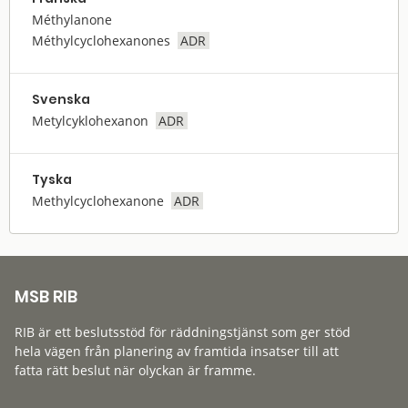
Méthylanone
Méthylcyclohexanones
ADR
Svenska
Metylcyklohexanon
ADR
Tyska
Methylcyclohexanone
ADR
MSB RIB
RIB är ett beslutsstöd för räddningstjänst som ger stöd
hela vägen från planering av framtida insatser till att
fatta rätt beslut när olyckan är framme.