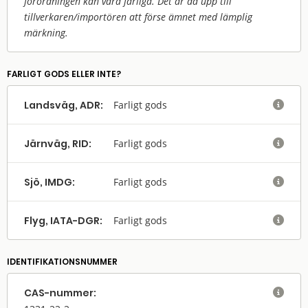
förordningen kan vara farliga. Det är då upp till
tillverkaren/
importören att förse ämnet med lämplig
märkning.
FARLIGT GODS ELLER INTE?
Landsväg, ADR:
Farligt gods

Järnväg, RID:
Farligt gods

Sjö, IMDG:
Farligt gods

Flyg, IATA-DGR:
Farligt gods

IDENTIFIKATIONSNUMMER
CAS-nummer:
