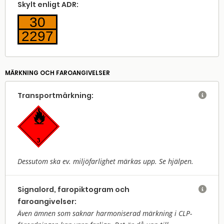
Skylt enligt ADR:
30
2297
MÄRKNING OCH FAROANGIVELSER
Transport­märkning:

Dessutom ska ev. miljöfarlighet märkas upp. Se hjälpen.
Signalord, faropiktogram och

faroangivelser:
Även ämnen som saknar harmoniserad märkning i CLP-