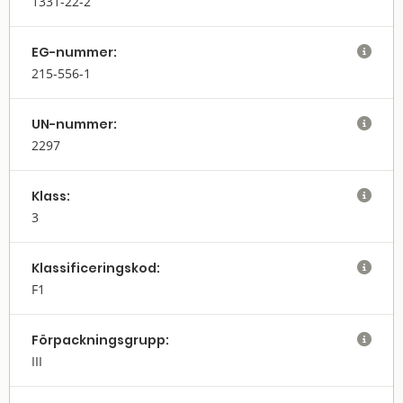
1331-22-2
EG-nummer:

215-556-1
UN-nummer:

2297
Klass:

3
Klassifi­cerings­kod:

F1
Förpack­nings­grupp:

III