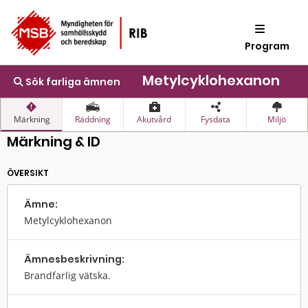
Program
Metylcyklohexanon
Sök farliga ämnen
Märkning
Räddning
Akutvård
Fysdata
Miljö
Märkning & ID
ÖVERSIKT
Ämne:
Metylcyklohexanon
Ämnes­beskrivning:
Brandfarlig vätska.