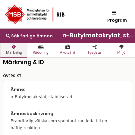
Program
n-Butylmetakrylat, stabiliserad
Sök farliga ämnen
Märkning
Räddning
Akutvård
Fysdata
Miljö
Märkning & ID
ÖVERSIKT
Ämne:
n-Butylmetakrylat, stabiliserad
Ämnes­beskrivning:
Brandfarlig vätska som spontant kan leda till en
häftig reaktion.