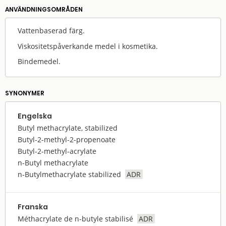
ANVÄNDNINGS­OMRÅDEN
Vattenbaserad färg.
Viskositetspåverkande medel i kosmetika.
Bindemedel.
SYNONYMER
Engelska
Butyl methacrylate, stabilized
Butyl-2-methyl-2-propenoate
Butyl-2-methyl-acrylate
n-Butyl methacrylate
n-Butylmethacrylate stabilized
ADR
Franska
Méthacrylate de n-butyle stabilisé
ADR