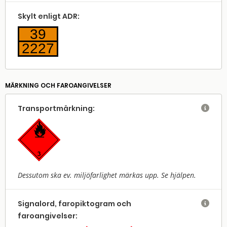
Skylt enligt ADR:
39
2227
MÄRKNING OCH FAROANGIVELSER
Transport­märkning:

Dessutom ska ev. miljöfarlighet märkas upp. Se hjälpen.
Signalord, faropiktogram och

faroangivelser: