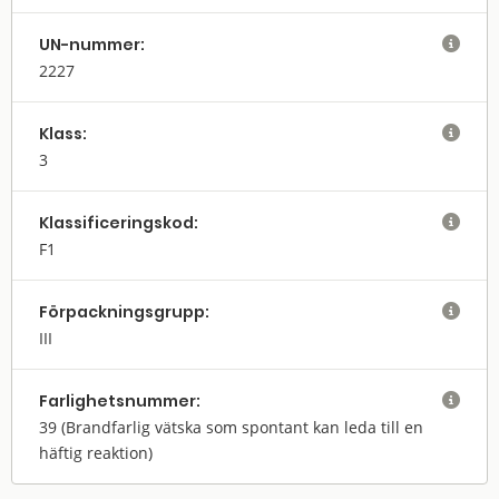
UN-nummer:

2227
Klass:

3
Klassifi­cerings­kod:

F1
Förpack­nings­grupp:

III
Farlighets­nummer:

39
(Brandfarlig vätska som spontant kan leda till en
häftig reaktion)