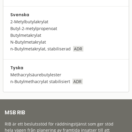
Svenska
2-Metylbutylakrylat
Butyl-2-metylpropenoat
Butylmetakrylat
N-Butylmetakrylat
n-Butylmetakrylat, stabiliserad
ADR
Tyska
Methacrylsäurebutylester
n-Butylmethacrylat stabilisiert
ADR
MSB RIB
RIB är ett beslutsstöd för räddningstjänst som ger stöd
hela vägen från planering av framtida insatser till att