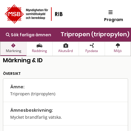
Program
Tripropen (tripropylen)
Sök farliga ämnen
Märkning
Räddning
Akutvård
Fysdata
Miljö
Märkning & ID
ÖVERSIKT
Ämne:
Tripropen (tripropylen)
Ämnes­beskrivning:
Mycket brandfarlig vätska.