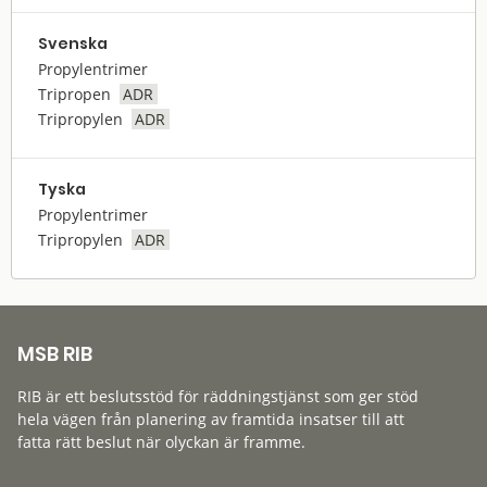
Svenska
Propylentrimer
Tripropen
ADR
Tripropylen
ADR
Tyska
Propylentrimer
Tripropylen
ADR
MSB RIB
RIB är ett beslutsstöd för räddningstjänst som ger stöd
hela vägen från planering av framtida insatser till att
fatta rätt beslut när olyckan är framme.