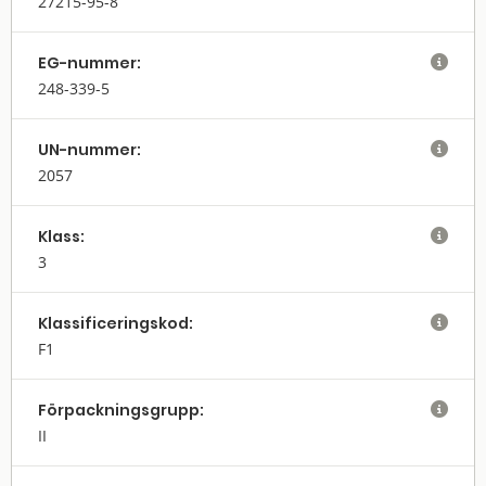
27215-95-8
EG-nummer:

248-339-5
UN-nummer:

2057
Klass:

3
Klassifi­cerings­kod:

F1
Förpack­nings­grupp:

II