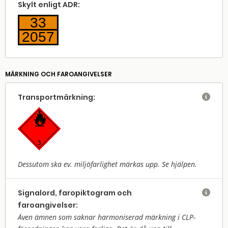
Skylt enligt ADR:
33
2057
MÄRKNING OCH FAROANGIVELSER
Transport­märkning:

Dessutom ska ev. miljöfarlighet märkas upp. Se hjälpen.
Signalord, faropiktogram och

faroangivelser:
Även ämnen som saknar harmoniserad märkning i CLP-