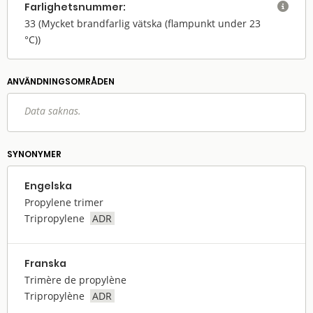
Farlighets­nummer:

33
(Mycket brandfarlig vätska (flampunkt under 23
°C))
ANVÄNDNINGS­OMRÅDEN
Data saknas.
SYNONYMER
Engelska
Propylene trimer
Tripropylene
ADR
Franska
Trimère de propylène
Tripropylène
ADR