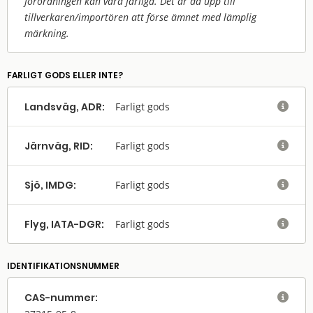
förordningen kan vara farliga. Det är då upp till
tillverkaren/
importören att förse ämnet med lämplig
märkning.
FARLIGT GODS ELLER INTE?
Landsväg, ADR:
Farligt gods

Järnväg, RID:
Farligt gods

Sjö, IMDG:
Farligt gods

Flyg, IATA-DGR:
Farligt gods

IDENTIFIKATIONSNUMMER
CAS-nummer:
