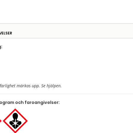
VELSER
:
farlighet märkas upp. Se hjälpen.
togram och faroangivelser: