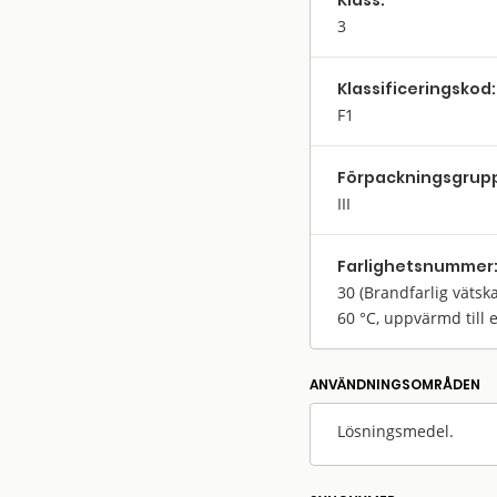
Klass:
3
Klassifi­cerings­kod:
F1
Förpack­nings­grup
III
Farlighets­nummer
30
(Brandfarlig vätska
60 °C, uppvärmd till 
ANVÄNDNINGS­OMRÅDEN
Lösningsmedel.