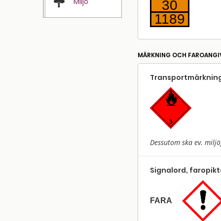
Miljö
30
1189
MÄRKNING OCH FAROANGI
Transport­märkning
Dessutom ska ev. miljö
Signalord, faropik
FARA