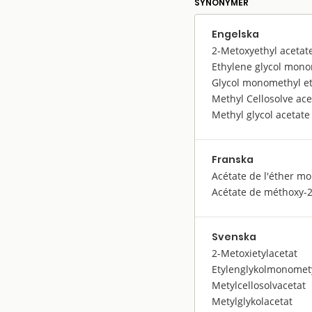
SYNONYMER
Engelska
2-Metoxyethyl acetat
Ethylene glycol mono
Glycol monomethyl et
Methyl Cellosolve ace
Methyl glycol acetate
Franska
Acétate de l'éther mo
Acétate de méthoxy-2
Svenska
2-Metoxietylacetat
Etylenglykolmonomety
Metylcellosolvacetat
Metylglykolacetat