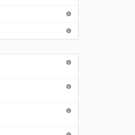





