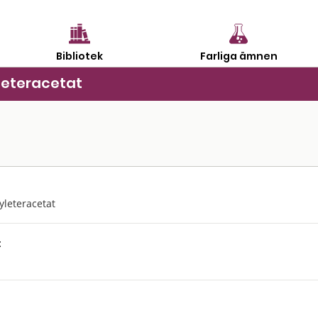
Bibliotek
Farliga ämnen
leteracetat
leteracetat
: