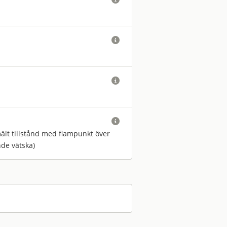



smält tillstånd med flampunkt över
nde vätska)