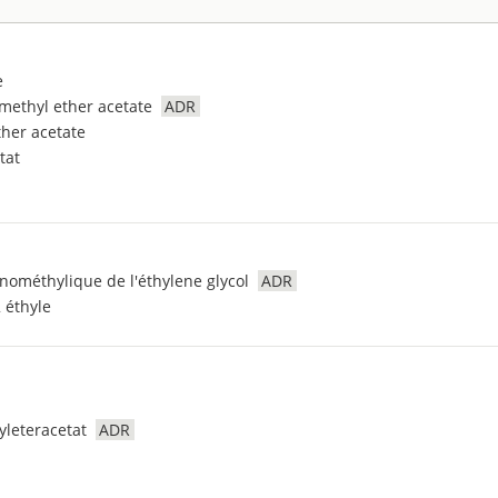
e
methyl ether acetate
ADR
her acetate
tat
nométhylique de l'éthylene glycol
ADR
 éthyle
leteracetat
ADR