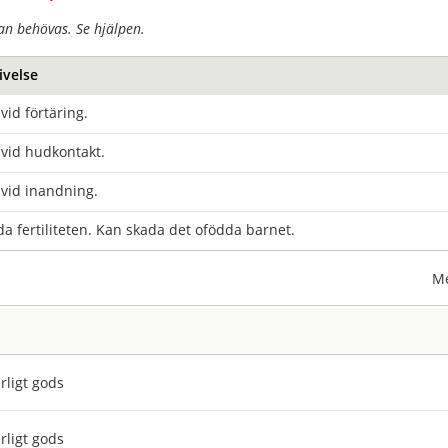
an behövas. Se hjälpen.
ivelse
 vid förtäring.
 vid hudkontakt.
 vid inandning.
a fertiliteten. Kan skada det ofödda barnet.
Me
rligt gods
rligt gods