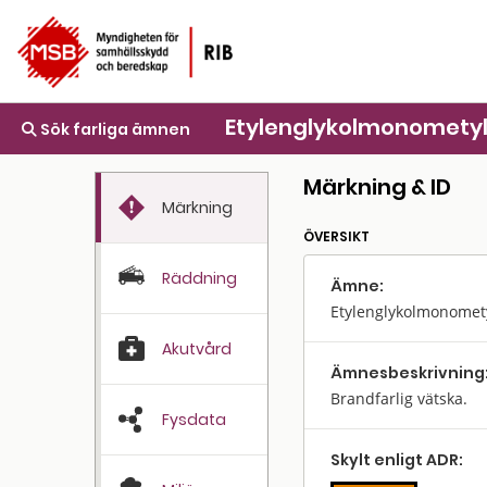
Etylenglykolmonomety
Sök farliga ämnen
Märkning & ID
Märkning
ÖVERSIKT
Räddning
Ämne:
Etylenglykolmonomety
Akutvård
Ämnes­beskrivning
Brandfarlig vätska.
Fysdata
Skylt enligt ADR: