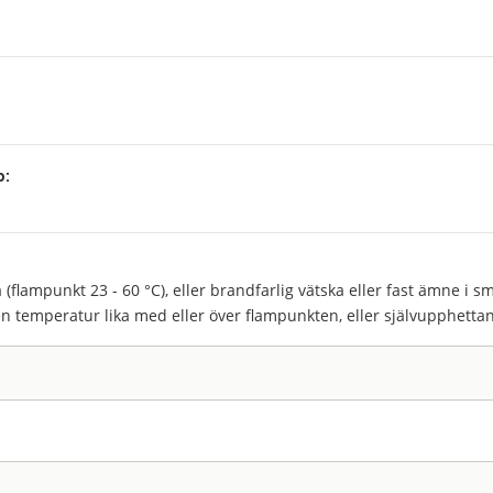
p:
:
 (flampunkt 23 - 60 °C), eller brandfarlig vätska eller fast ämne i 
en temperatur lika med eller över flampunkten, eller självupphetta