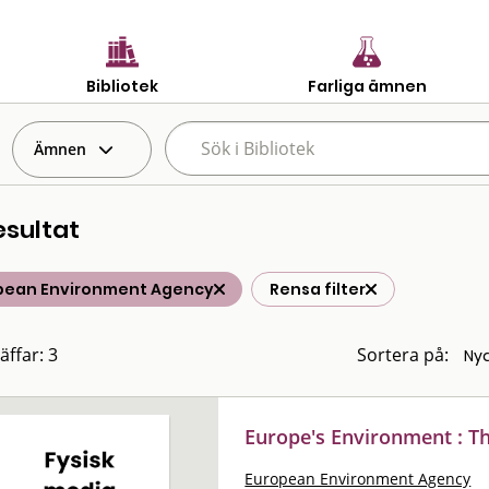
Bibliotek
Farliga ämnen
Ämnen
esultat
pean Environment Agency
Rensa filter
äffar: 3
Sortera på:
Europe's Environment : 
European Environment Agency