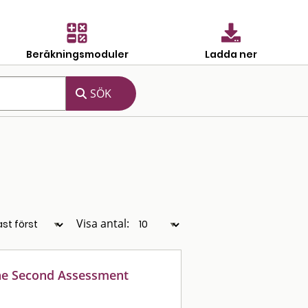
Beräkningsmoduler
Ladda ner
Visa antal:
The Second Assessment