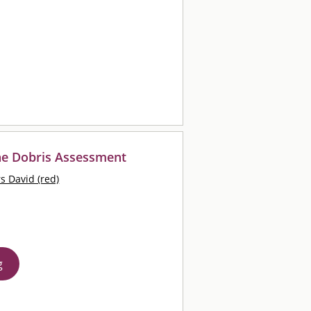
he Dobris Assessment
s David (red)
g