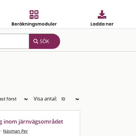
Beräkningsmoduler
Ladda ner
Visa antal:
ng inom järnvägsområdet
·
Näsman Per