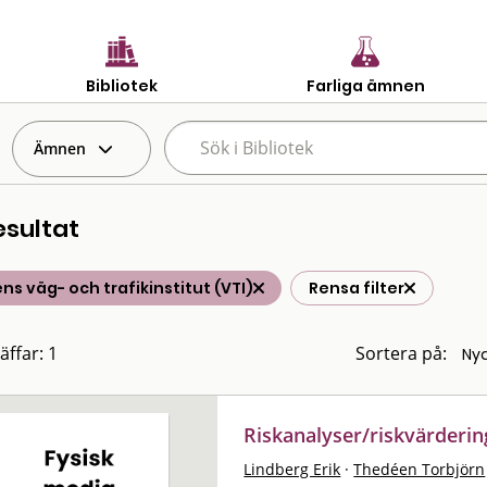
Bibliotek
Farliga ämnen
Ämnen
esultat
ns väg- och trafikinstitut (VTI)
Rensa filter
äffar: 1
Sortera på:
Riskanalyser/riskvärderi
Lindberg Erik
·
Thedéen Torbjörn