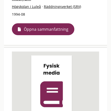
Högskolan i Luleå
·
Räddningsverket (SRV)
1994-08
Öppna sammanfattning