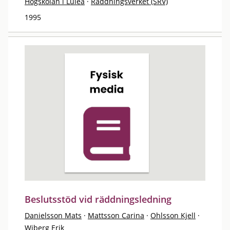
Högskolan i Luleå
·
Räddningsverket (SRV)
1995
Beslutsstöd vid räddningsledning
Danielsson Mats
·
Mattsson Carina
·
Ohlsson Kjell
·
Wiberg Erik