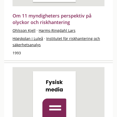
Om 11 myndigheters perspektiv på
olyckor och riskhantering
Ohlsson Kjell
·
Harms-Ringdahl Lars
Högskolan i Luleå
·
Institutet för riskhantering och
säkerhetsanalys
1993