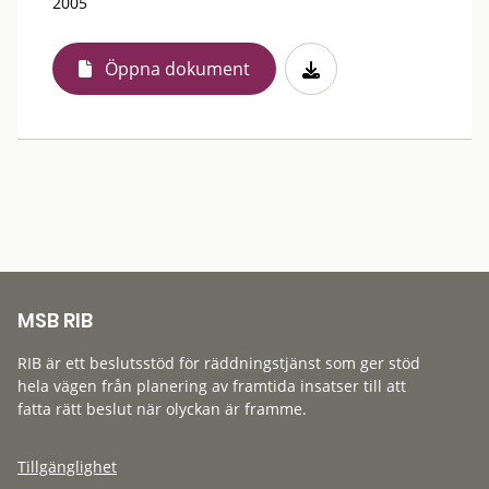
2005
Öppna dokument
MSB RIB
RIB är ett beslutsstöd för räddningstjänst som ger stöd
hela vägen från planering av framtida insatser till att
fatta rätt beslut när olyckan är framme.
Tillgänglighet