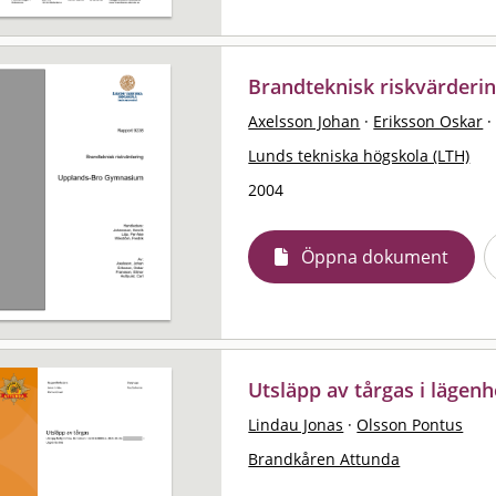
Brandteknisk riskvärder
Axelsson Johan
·
Eriksson Oskar
·
Lunds tekniska högskola (LTH)
2004
Öppna dokument
Utsläpp av tårgas i lägen
Lindau Jonas
·
Olsson Pontus
Brandkåren Attunda