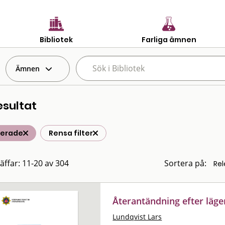
Bibliotek
Farliga ämnen
Ämnen
esultat
terade
Rensa filter
räffar: 11-20 av 304
Sortera på:
Återantändning efter läg
Lundqvist Lars