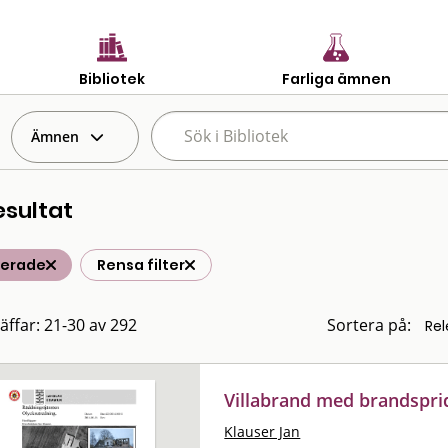
Bibliotek
Farliga ämnen
Ämnen
esultat
terade
Rensa filter
räffar: 21-30 av 292
Sortera på:
Villabrand med brandspri
Klauser Jan