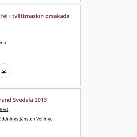
 fel i tvättmaskin orsakade
ena
abrand Svedala 2013
Bert
äddningstjänsten Vellinge
·