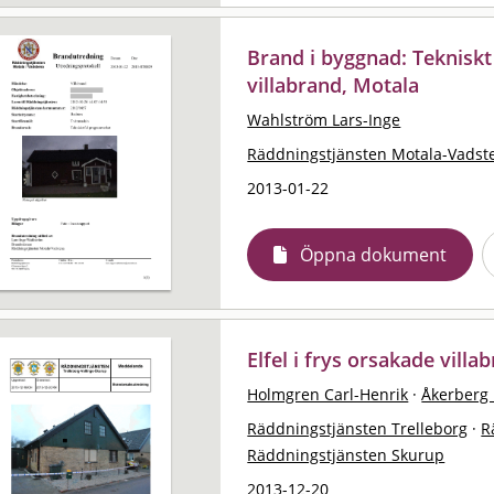
Brand i byggnad: Tekniskt
villabrand, Motala
Wahlström Lars-Inge
Räddningstjänsten Motala-Vadst
2013-01-22
Öppna dokument
Elfel i frys orsakade vill
Holmgren Carl-Henrik
·
Åkerberg 
Räddningstjänsten Trelleborg
·
R
Räddningstjänsten Skurup
2013-12-20