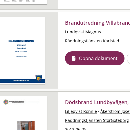
Brandutredning Villabran
Lundqvist Magnus
Räddningstjänsten Karlstad
Öppna dokument
Dödsbrand Lundbyvägen,
Liljeqvist Ronnie
·
Åkerström Jose
Räddningstjänsten StorGöteborg
2013-06-25