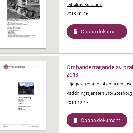
Laholms Kommun
2013-01-16
Öppna dokument
Omhändertagande av drabb
2013
Liljeqvist Ronnie
·
Åkerström Jose
Räddningstjänsten StorGöteborg
2013-12-17
Öppna dokument