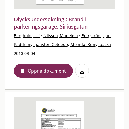
Olycksundersökning : Brand i
parkeringsgarage, Siriusgatan
Bergholm, Ulf
·
Nilsson, Madelein
·
Bergström,, Jan
Räddningstjänsten Göteborg Mölndal Kungsbacka
2010-03-04
Öppna dokument