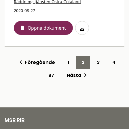
Räddningstjänsten Östra Götaland
2020-08-27
Öppna dokument
Föregående
1
2
3
4
97
Nästa
MSB RIB