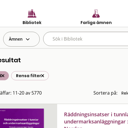
Bibliotek
Farliga ämnen
Ämnen
esultat
d
Rensa filter
räffar: 11-20 av 5770
Sortera på:
Räddningsinsatser i tunnl
undermarksanläggningar : 