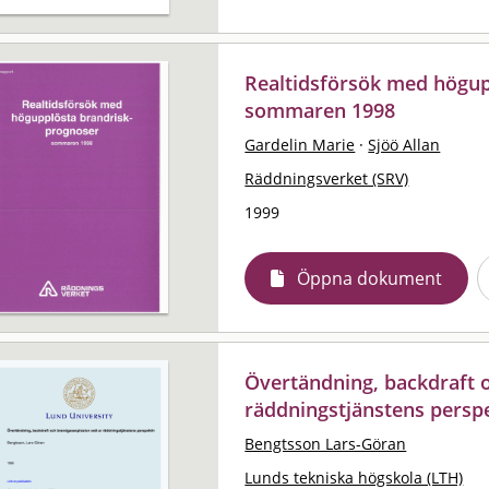
Realtidsförsök med högup
sommaren 1998
Gardelin Marie
·
Sjöö Allan
Räddningsverket (SRV)
1999
Öppna dokument
Övertändning, backdraft 
räddningstjänstens persp
Bengtsson Lars-Göran
Lunds tekniska högskola (LTH)