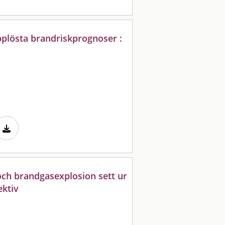
plösta brandriskprognoser :
och brandgasexplosion sett ur
ektiv