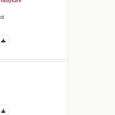
 rökdykare
und