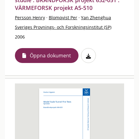
studie : BRANDFORSK projekt 632-051 :
VÄRMEFORSK projekt A5-510
Persson Henry
·
Blomqvist Per
·
Yan Zhenghua
Sveriges Provnings- och Forskningsinstitut (SP)
2006
Öppna dokument