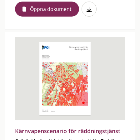
Öppna dokument
Kärnvapenscenario för räddningstjänst