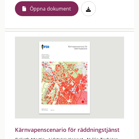
Öppna dokument
Kärnvapenscenario för räddningstjänst