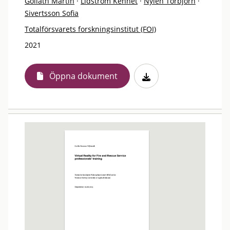
Goliath Martin
·
Lidström Kennet
·
Nylén Torbjörn
·
Sivertsson Sofia
Totalförsvarets forskningsinstitut (FOI)
2021
Öppna dokument