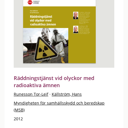
Räddningstjänst vid olyckor med
radioaktiva ämnen
Runesson Tor-Leif
·
Källström, Hans
Myndigheten för samhällsskydd och beredskap
(MSB)
2012