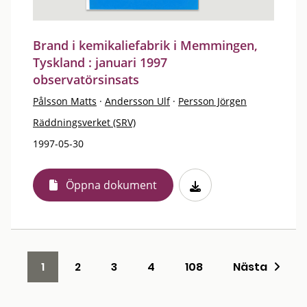
Brand i kemikaliefabrik i Memmingen,
Tyskland : januari 1997
observatörsinsats
Pålsson Matts
·
Andersson Ulf
·
Persson Jörgen
Räddningsverket (SRV)
1997-05-30
Öppna dokument
1
2
3
4
108
Nästa