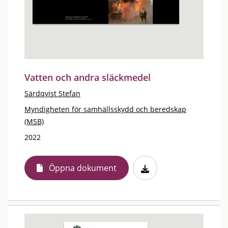
Vatten och andra släckmedel
Särdqvist Stefan
Myndigheten för samhällsskydd och beredskap
(MSB)
2022
Öppna dokument