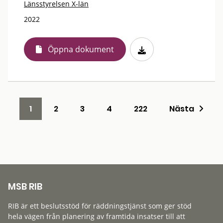
Länsstyrelsen X-län
2022
Öppna dokument
1
2
3
4
222
Nästa
MSB RIB
RIB är ett beslutsstöd för räddningstjänst som ger stöd
hela vägen från planering av framtida insatser till att