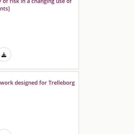
of risk in a changing use of
nts]
ork designed for Trelleborg