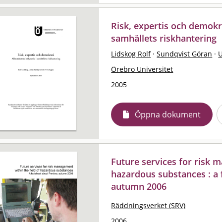
Risk, expertis och demokra
samhällets riskhantering
Lidskog Rolf
·
Sundqvist Göran
·
U
Örebro Universitet
2005
Öppna dokument
Future services for risk 
hazardous substances : a 
autumn 2006
Räddningsverket (SRV)
2006