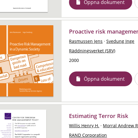
Öppna dokument
Proactive risk managemen
Rasmussen Jens
·
Svedung Inge
Räddningsverket (SRV)
2000
Öppna dokument
Estimating Terror Risk
Willis Henry H.
·
Morral Andrew R
RAND Corporation