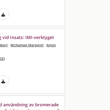
 vid Insats: IMI-verktyget
bert
·
McNamee Margaret
·
Amon
SE)
ad användning av bromerade