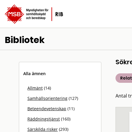
Bibliotek
Sökr
Alla ämnen
Rela
Allmänt
(14)
Antal t
Samhällsorientering
(127)
Beteendevetenskap
(11)
Räddningstjänst
(160)
Särskilda risker
(293)