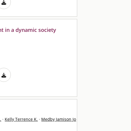
t in a dynamic society
.
·
Kelly Terrence K.
·
Medby Jamison Jo