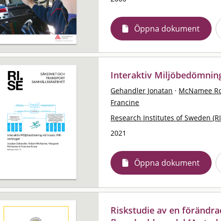
Öppna dokument
Interaktiv Miljöbedömning
Gehandler Jonatan
·
McNamee Ro
Francine
Research Institutes of Sweden (RI
2021
Öppna dokument
Riskstudie av en förändr