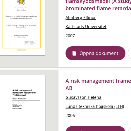
flamskyddsmedel [A study 
brominated flame retarda
Almberg Ellinor
Karlstads Universitet
2007
Öppna dokument
A risk management framew
AB
Gusavsson Helena
Lunds tekniska högskola (LTH)
2006