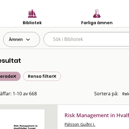
Bibliotek
Farliga ämnen
Ämnen
esultat
terade
Rensa filter
räffar: 1-10 av 668
Sortera på:
Risk Management in Hvalf
Pálsson Guðni I.