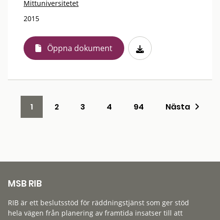
Mittuniversitetet
2015
Öppna dokument
1
2
3
4
94
Nästa
MSB RIB
RIB är ett beslutsstöd för räddningstjänst som ger stöd
hela vägen från planering av framtida insatser till att