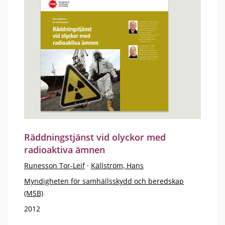
Räddningstjänst vid olyckor med
radioaktiva ämnen
Runesson Tor-Leif
·
Källström, Hans
Myndigheten för samhällsskydd och beredskap
(MSB)
2012