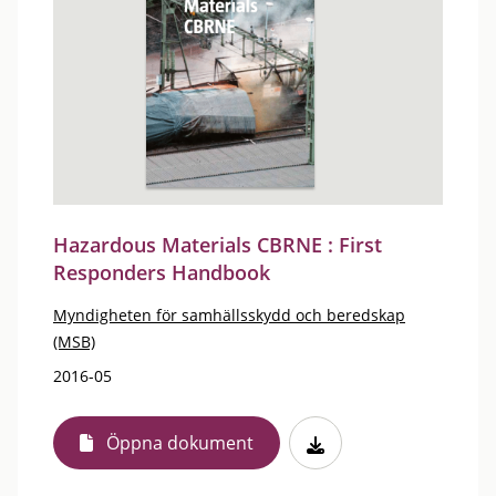
Hazardous Materials CBRNE : First
Responders Handbook
Myndigheten för samhällsskydd och beredskap
(MSB)
2016-05
Öppna dokument