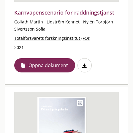
Kärnvapenscenario för räddningstjänst
Goliath Martin
·
Lidström Kennet
·
Nylén Torbjörn
·
Sivertsson Sofia
Totalförsvarets forskningsinstitut (FOI)
2021
Öppna dokument