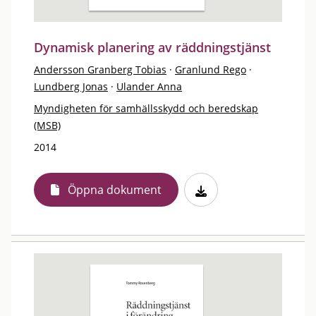
Dynamisk planering av räddningstjänst
Andersson Granberg Tobias
·
Granlund Rego
·
Lundberg Jonas
·
Ulander Anna
Myndigheten för samhällsskydd och beredskap
(MSB)
2014
Öppna dokument