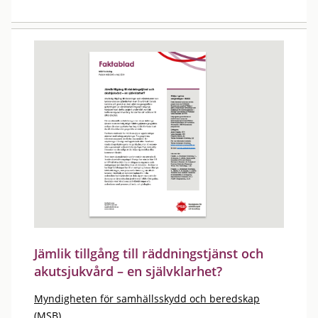
Jämlik tillgång till räddningstjänst och
akutsjukvård – en självklarhet?
Myndigheten för samhällsskydd och beredskap
(MSB)