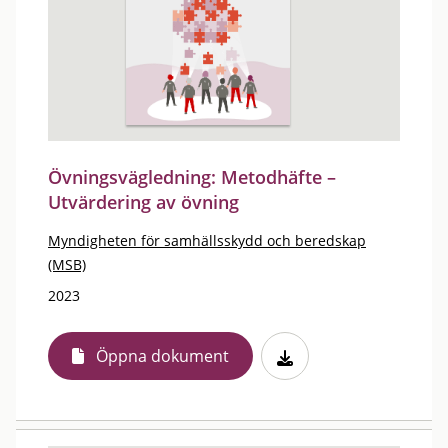
Övningsvägledning: Metodhäfte –
Utvärdering av övning
Myndigheten för samhällsskydd och beredskap
(MSB)
2023
Öppna dokument