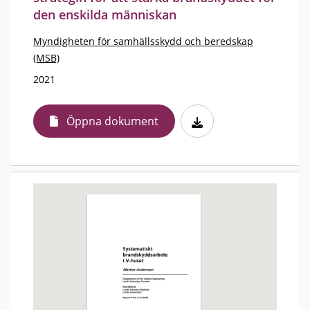
den enskilda människan
Myndigheten för samhällsskydd och beredskap
(MSB)
2021
Öppna dokument