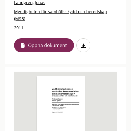
Landgren, Jonas
Myndigheten för samhällsskydd och beredskap
(MSB)
2011
Öppna dokument