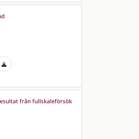
nd
esultat från fullskaleförsök