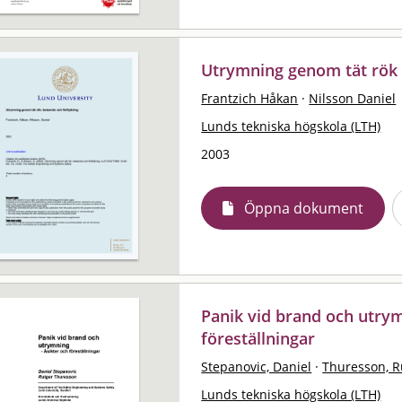
Utrymning genom tät rök :
Frantzich Håkan
·
Nilsson Daniel
Lunds tekniska högskola (LTH)
2003
Öppna dokument
Panik vid brand och utrym
föreställningar
Stepanovic, Daniel
·
Thuresson, R
Lunds tekniska högskola (LTH)