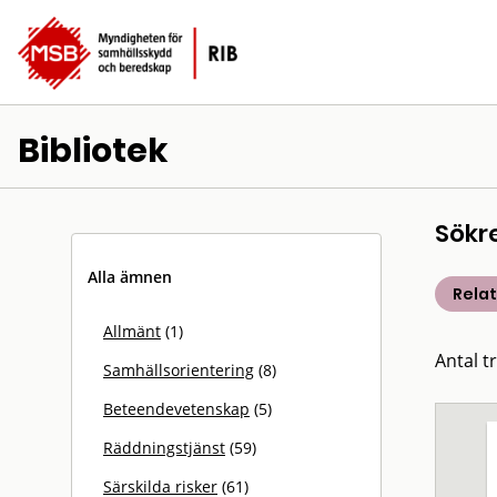
Bibliotek
Sökr
Alla ämnen
Rela
Allmänt
(1)
Antal t
Samhällsorientering
(8)
Beteendevetenskap
(5)
Räddningstjänst
(59)
Särskilda risker
(61)