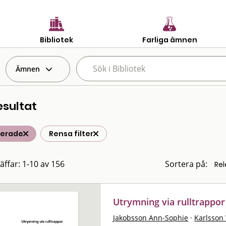
Bibliotek
Farliga ämnen
Ämnen
esultat
terade
Rensa filter
räffar: 1-10 av 156
Sortera på:
Utrymning via rulltrappor
Jakobsson Ann-Sophie
·
Karlsson 