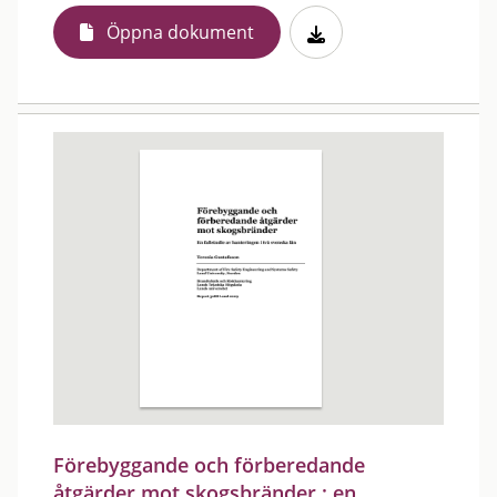
Öppna dokument
Förebyggande och förberedande
åtgärder mot skogsbränder : en