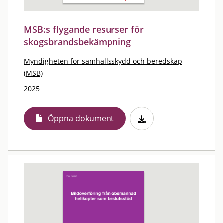
MSB:s flygande resurser för
skogsbrandsbekämpning
Myndigheten för samhällsskydd och beredskap
(MSB)
2025
Öppna dokument