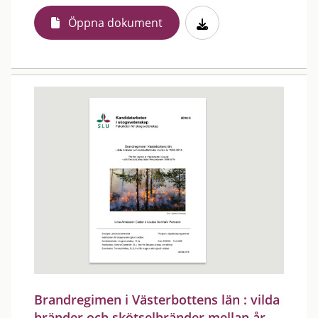
Öppna dokument
Brandregimen i Västerbottens län : vilda
bränder och skötselbränder mellan år