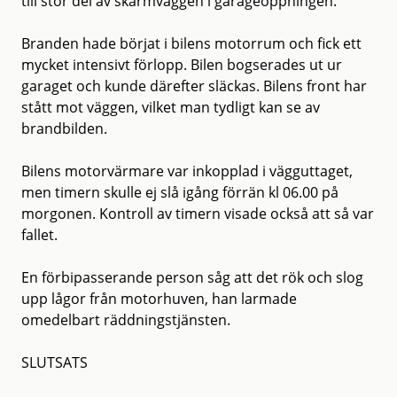
till stor del av skärmväggen i garageöppningen.
Branden hade börjat i bilens motorrum och fick ett
mycket intensivt förlopp. Bilen bogserades ut ur
garaget och kunde därefter släckas. Bilens front har
stått mot väggen, vilket man tydligt kan se av
brandbilden.
Bilens motorvärmare var inkopplad i vägguttaget,
men timern skulle ej slå igång förrän kl 06.00 på
morgonen. Kontroll av timern visade också att så var
fallet.
En förbipasserande person såg att det rök och slog
upp lågor från motorhuven, han larmade
omedelbart räddningstjänsten.
SLUTSATS