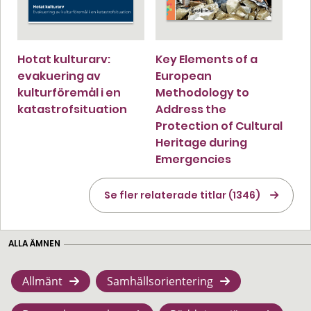
Hotat kulturarv:
Key Elements of a
evakuering av
European
kulturföremål i en
Methodology to
katastrofsituation
Address the
Protection of Cultural
Heritage during
Emergencies
Se fler relaterade titlar (1346)
ALLA ÄMNEN
Allmänt
Samhällsorientering