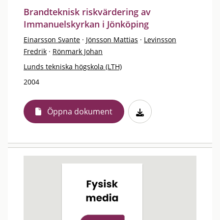
Brandteknisk riskvärdering av
Immanuelskyrkan i Jönköping
Einarsson Svante
·
Jönsson Mattias
·
Levinsson
Fredrik
·
Rönmark Johan
Lunds tekniska högskola (LTH)
2004
Öppna dokument