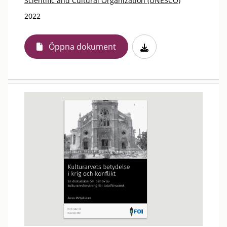
Scientific and Cultural Organization (UNESCO)
2022
Öppna dokument