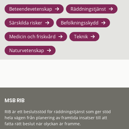
Beteendevetenskap
Räddningstjänst
Särskilda risker
Befolkningsskydd
Medicin och friskvård
Teknik
Naturvetenskap
MSB RIB
RIB är ett beslutsstöd för räddningstjänst som ger stöd
hela vägen från planering av framtida insatser till att
fatta rätt beslut när olyckan är framme.