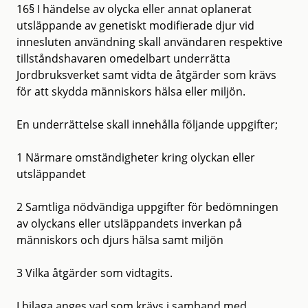
16§ I händelse av olycka eller annat oplanerat
utsläppande av genetiskt modifierade djur vid
innesluten användning skall användaren respektive
tillståndshavaren omedelbart underrätta
Jordbruksverket samt vidta de åtgärder som krävs
för att skydda människors hälsa eller miljön.
En underrättelse skall innehålla följande uppgifter;
1 Närmare omständigheter kring olyckan eller
utsläppandet
2 Samtliga nödvändiga uppgifter för bedömningen
av olyckans eller utsläppandets inverkan på
människors och djurs hälsa samt miljön
3 Vilka åtgärder som vidtagits.
I bilaga anges vad som krävs i samband med