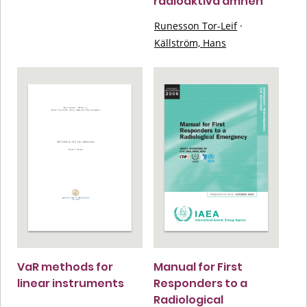
radioaktiva ämnen
Runesson Tor-Leif
·
Källström, Hans
VaR methods for
Manual for First
linear instruments
Responders to a
Radiological