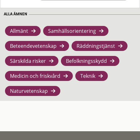
ALLA ÄMNEN
Allmänt
Samhällsorientering
Beteendevetenskap
Räddningstjänst
Särskilda risker
Befolkningsskydd
Medicin och friskvård
Teknik
Naturvetenskap