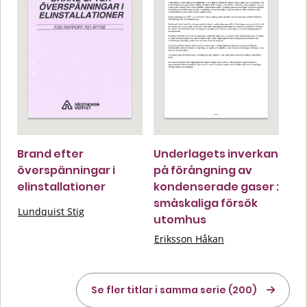
Brand efter
Underlagets inverkan
överspänningar i
på förångning av
elinstallationer
kondenserade gaser :
småskaliga försök
Lundquist Stig
utomhus
Eriksson Håkan
Se fler titlar i samma serie (200)