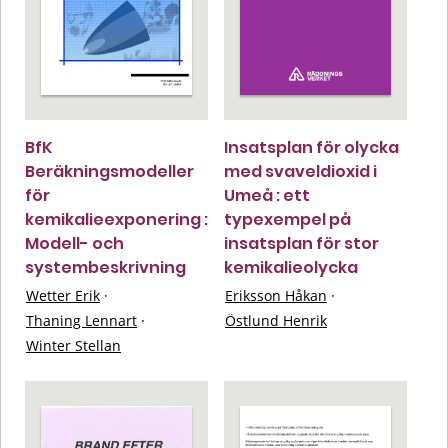
BfK
Insatsplan för olycka
Beräkningsmodeller
med svaveldioxid i
för
Umeå : ett
kemikalieexponering :
typexempel på
Modell- och
insatsplan för stor
systembeskrivning
kemikalieolycka
Wetter Erik
·
Eriksson Håkan
·
Thaning Lennart
·
Östlund Henrik
Winter Stellan