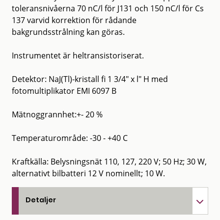
toleransnivåerna 70 nC/l för J131 och 150 nC/l för Cs
137 varvid korrektion för rådande
bakgrundsstrålning kan göras.
Instrumentet är heltransistoriserat.
Detektor: NaJ(Tl)-kristall fi 1 3/4" x l" H med
fotomultiplikator EMI 6097 B
Mätnoggrannhet:+- 20 %
Temperaturområde: -30 - +40 C
Kraftkälla: Belysningsnät 110, 127, 220 V; 50 Hz; 30 W,
alternativt bilbatteri 12 V nominellt; 10 W.
Detaljer