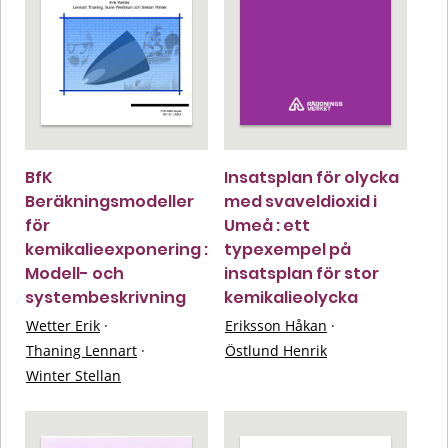
BfK
Insatsplan för olycka
Beräkningsmodeller
med svaveldioxid i
för
Umeå : ett
kemikalieexponering :
typexempel på
Modell- och
insatsplan för stor
systembeskrivning
kemikalieolycka
Wetter Erik
·
Eriksson Håkan
·
Thaning Lennart
·
Östlund Henrik
Winter Stellan