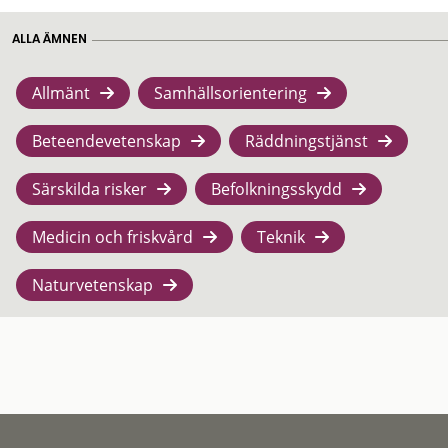
ALLA ÄMNEN
Allmänt
Samhällsorientering
Beteendevetenskap
Räddningstjänst
Särskilda risker
Befolkningsskydd
Medicin och friskvård
Teknik
Naturvetenskap