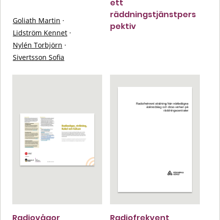
ett
räddningstjänstpers
Goliath Martin
·
pektiv
Lidström Kennet
·
Nylén Torbjörn
·
Sivertsson Sofia
Radiovågor,
Radiofrekvent