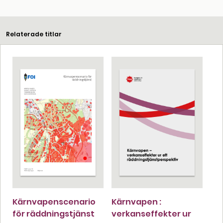
Relaterade titlar
Kärnvapenscenario
Kärnvapen :
för räddningstjänst
verkanseffekter ur