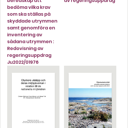
beredskap att
av regeringsuppdrag
bedöma vilka krav
som ska ställas på
skyddade utrymmen
samt genomföra en
inventering av
sådana utrymmen :
Redovisning av
regeringsuppdrag
Ju2022/01976