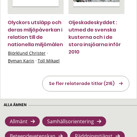
Olyckors utsläpp och
Oljeskadeskyddet :
deras miljöpåverkan i
utmed de svenska
relation till de
kusterna och i de
nationella miljömålen
stora insjöarna inför
2010
Björklund Christer
·
Byman Karin
·
Toll Mikael
Se fler relaterade titlar (216)
ALLA ÄMNEN
Allmänt
Samhällsorientering
Beteendevetenskap
Räddningstjänst