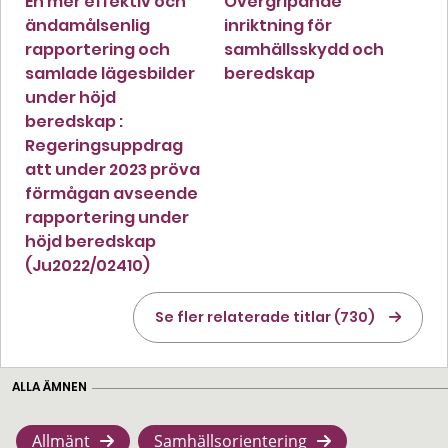
En mer effektiv och
Övergripande
ändamålsenlig
inriktning för
rapportering och
samhällsskydd och
samlade lägesbilder
beredskap
under höjd
beredskap :
Regeringsuppdrag
att under 2023 pröva
förmågan avseende
rapportering under
höjd beredskap
(Ju2022/02410)
Se fler relaterade titlar (730)
ALLA ÄMNEN
Allmänt
Samhällsorientering