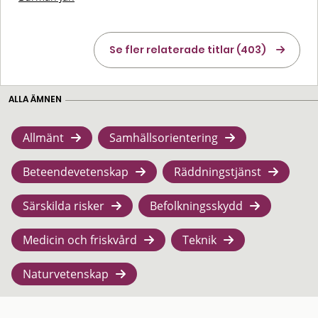
Se fler relaterade titlar (403)
ALLA ÄMNEN
Allmänt
Samhällsorientering
Beteendevetenskap
Räddningstjänst
Särskilda risker
Befolkningsskydd
Medicin och friskvård
Teknik
Naturvetenskap