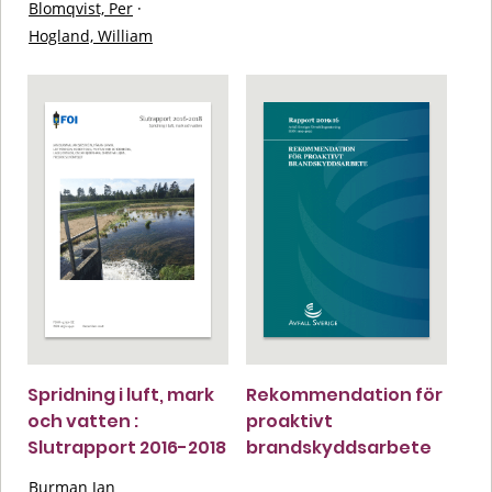
Blomqvist, Per
·
Hogland, William
Spridning i luft, mark
Rekommendation för
och vatten :
proaktivt
Slutrapport 2016-2018
brandskyddsarbete
Burman Jan