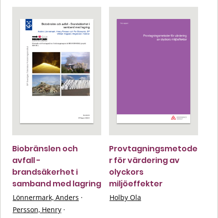
Biobränslen och
Provtagningsmetode
avfall -
r för värdering av
brandsäkerhet i
olyckors
samband med lagring
miljöeffekter
Lönnermark, Anders
·
Holby Ola
Persson, Henry
·