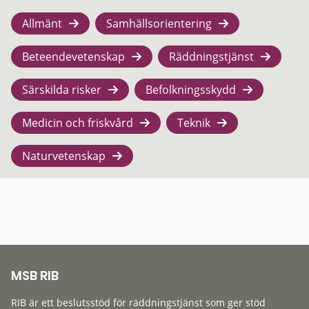
Allmänt
Samhällsorientering
Beteendevetenskap
Räddningstjänst
Särskilda risker
Befolkningsskydd
Medicin och friskvård
Teknik
Naturvetenskap
MSB RIB
RIB är ett beslutsstöd för räddningstjänst som ger stöd