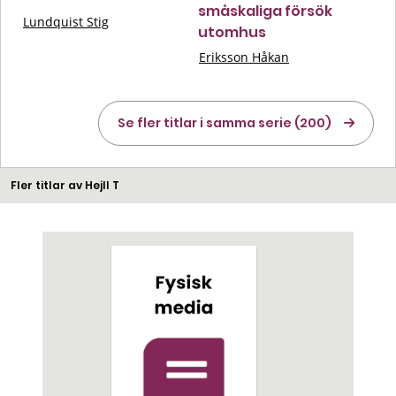
småskaliga försök
Lundquist Stig
utomhus
Eriksson Håkan
Se fler titlar i samma serie (200)
Fler titlar av Hejll T