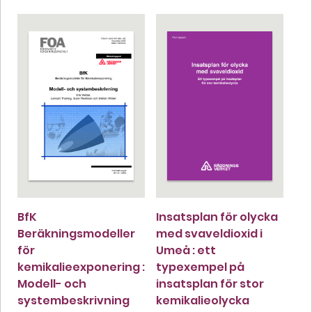
BfK
Insatsplan för olycka
Beräkningsmodeller
med svaveldioxid i
för
Umeå : ett
kemikalieexponering :
typexempel på
Modell- och
insatsplan för stor
systembeskrivning
kemikalieolycka