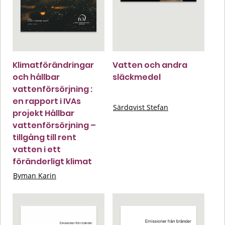
Klimatförändringar
Vatten och andra
och hållbar
släckmedel
vattenförsörjning :
en rapport i IVAs
Särdqvist Stefan
projekt Hållbar
vattenförsörjning –
tillgång till rent
vatten i ett
föränderligt klimat
Byman Karin