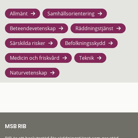
Allmänt
Samhällsorientering
Beteendevetenskap
Räddningstjänst
Särskilda risker
Befolkningsskydd
Medicin och friskvård
Teknik
Naturvetenskap
MSB RIB