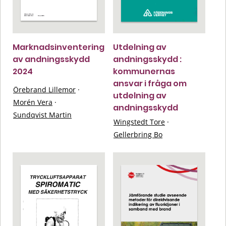
Marknadsinventering
Utdelning av
av andningsskydd
andningsskydd :
2024
kommunernas
ansvar i fråga om
Örebrand Lillemor
·
utdelning av
Morén Vera
·
andningsskydd
Sundqvist Martin
Wingstedt Tore
·
Gellerbring Bo