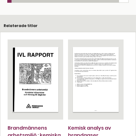
Relaterade titlar
Brandmännens
Kemisk analys av
arbetsmiljö : kemiska
brandgaser