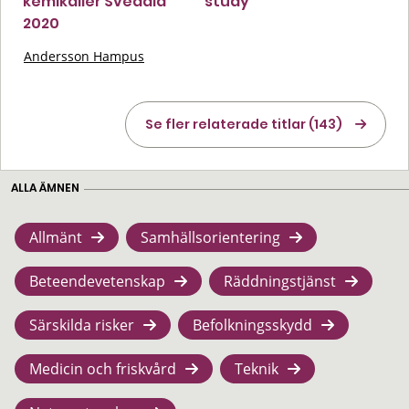
kemikalier Svedala
study
2020
Andersson Hampus
Se fler relaterade titlar (143)
ALLA ÄMNEN
Allmänt
Samhällsorientering
Beteendevetenskap
Räddningstjänst
Särskilda risker
Befolkningsskydd
Medicin och friskvård
Teknik