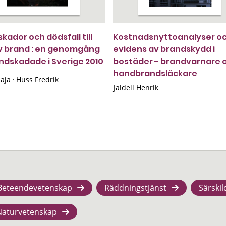
kador och dödsfall till
Kostnadsnyttoanalyser o
av brand : en genomgång
evidens av brandskydd i
ndskadade i Sverige 2010
bostäder - brandvarnare 
handbrandsläckare
aja
·
Huss Fredrik
Jaldell Henrik
Beteendevetenskap
Räddningstjänst
Särskil
Naturvetenskap