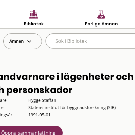
Bibliotek
Farliga ämnen
Ämnen
andvarnare i lägenheter och 
h personskador
tare
Hygge Staffan
re
Statens institut för byggnadsforskning (SIB)
ingsår
1991-05-01
Öppna sammanfattning