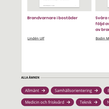
Brandvarnare i bostäder
Svåra s
följd 
av bra
Lindén Ulf
Bodin M
ALLA ÄMNEN
Allmänt
Samhällsorientering
Medicin och friskvård
Teknik