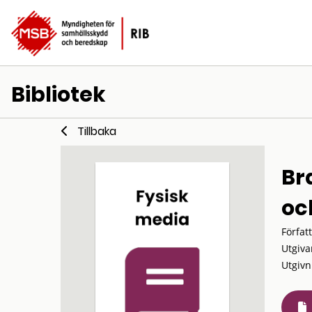
Bibliotek
Tillbaka
Br
oc
Förfat
Utgiva
Utgivn