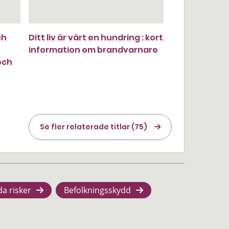
ch
Ditt liv är värt en hundring : kort
information om brandvarnare
och
Se fler relaterade titlar (75)
da risker
Befolkningsskydd