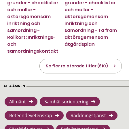
grunder - checklistor
grunder - checklistor
och mallar -
och mallar -
aktörsgemensam
aktörsgemensam
inriktning och
inriktning och
samordning -
samordning - Ta fram
Rollkort: Inriktnings-
aktörsgemensam
och
åtgärdsplan
samordningskontakt
Se fler relaterade titlar (610)
ALLA ÄMNEN
Allmänt
Samhällsorientering
Beteendevetenskap
Räddningstjänst