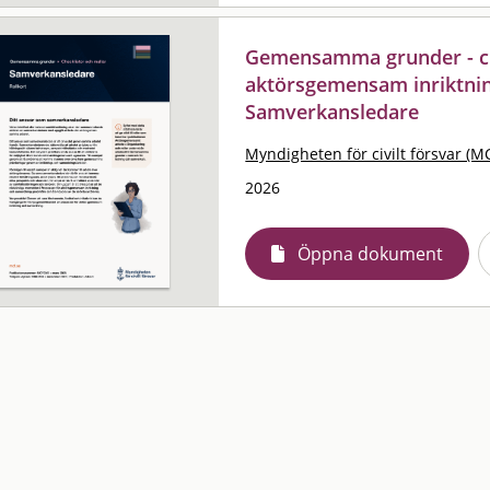
Gemensamma grunder - che
aktörsgemensam inriktnin
Samverkansledare
Myndigheten för civilt försvar (M
2026
Öppna dokument