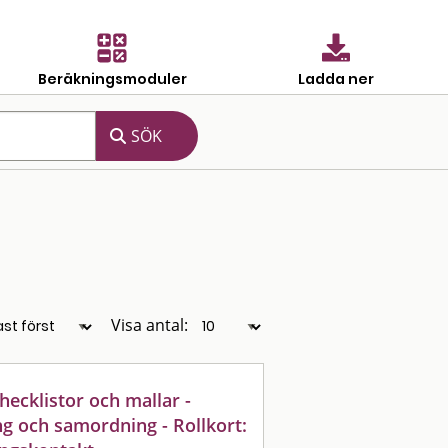
Beräkningsmoduler
Ladda ner
Visa antal:
cklistor och mallar -
g och samordning - Rollkort: