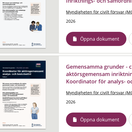
Inriktnings- och samordn
Myndigheten för civilt försvar (M
2026
Öppna dokument
Gemensamma grunder - che
aktörsgemensam inriktnin
Koordinator för analys- o
Myndigheten för civilt försvar (M
2026
Öppna dokument