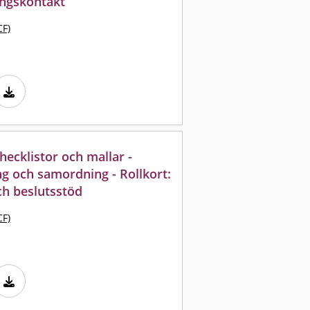
ingskontakt
CF)
cklistor och mallar -
g och samordning - Rollkort:
ch beslutsstöd
CF)