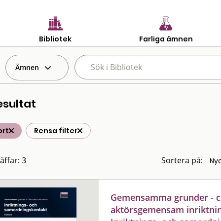
Bibliotek
Farliga ämnen
Ämnen
esultat
ort
Rensa filter
äffar: 3
Sortera på:
Gemensamma grunder - che
aktörsgemensam inriktnin