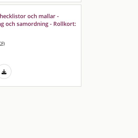
cklistor och mallar -
g och samordning - Rollkort:
CF)