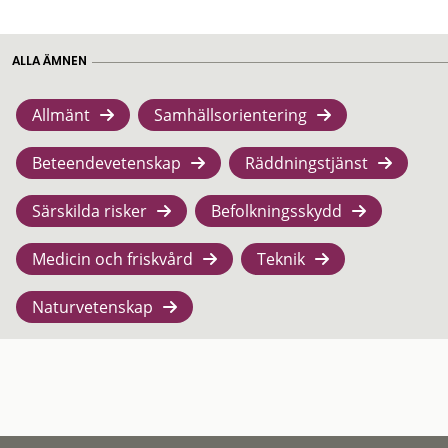
ALLA ÄMNEN
Allmänt
Samhällsorientering
Beteendevetenskap
Räddningstjänst
Särskilda risker
Befolkningsskydd
Medicin och friskvård
Teknik
Naturvetenskap