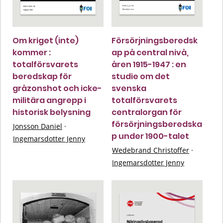
Om kriget (inte)
Försörjningsberedsk
kommer :
ap på central nivå,
totalförsvarets
åren 1915-1947 : en
beredskap för
studie om det
gråzonshot och icke-
svenska
militära angrepp i
totalförsvarets
historisk belysning
centralorgan för
försörjningsberedska
Jonsson Daniel
·
p under 1900-talet
Ingemarsdotter Jenny
Wedebrand Christoffer
·
Ingemarsdotter Jenny