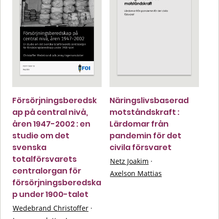
Försörjningsberedsk
Näringslivsbaserad
ap på central nivå,
motståndskraft :
åren 1947-2002 : en
Lärdomar från
studie om det
pandemin för det
svenska
civila försvaret
totalförsvarets
Netz Joakim
·
centralorgan för
Axelson Mattias
försörjningsberedska
p under 1900-talet
Wedebrand Christoffer
·