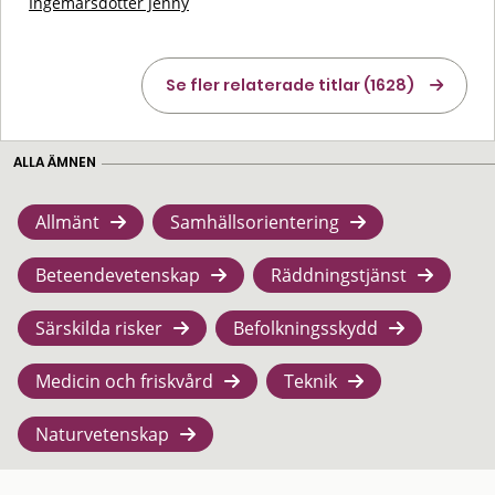
Ingemarsdotter Jenny
Se fler relaterade titlar (1628)
ALLA ÄMNEN
Allmänt
Samhällsorientering
Beteendevetenskap
Räddningstjänst
Särskilda risker
Befolkningsskydd
Medicin och friskvård
Teknik
Naturvetenskap