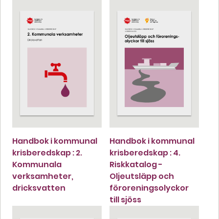
Handbok i kommunal
Handbok i kommunal
krisberedskap : 2.
krisberedskap : 4.
Kommunala
Riskkatalog -
verksamheter,
Oljeutsläpp och
dricksvatten
föroreningsolyckor
till sjöss