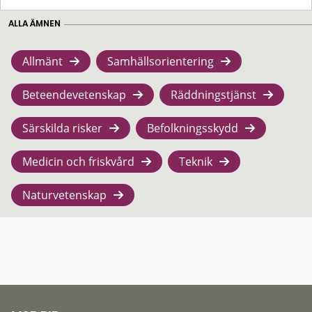
ALLA ÄMNEN
Allmänt
Samhällsorientering
Beteendevetenskap
Räddningstjänst
Särskilda risker
Befolkningsskydd
Medicin och friskvård
Teknik
Naturvetenskap