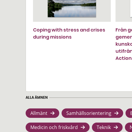
Coping with stress and crises
Från g
during missions
gemens
kunsk
utifrå
Action
ALLA ÄMNEN
Allmänt
Samhällsorientering
Medicin och friskvård
Teknik