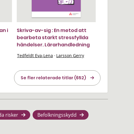
n i
Skriva-av-sig : En metod att
bearbeta starkt stressfyllda
händelser. Lärarhandledning
Tedfeldt Eva-Lena
·
Larsson Gerry
Se fler relaterade titlar (652)
da risker
Befolkningsskydd