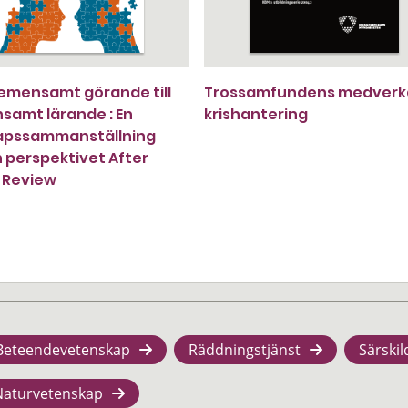
emensamt görande till
Trossamfundens medverka
amt lärande : En
krishantering
apssammanställning
n perspektivet After
 Review
Beteendevetenskap
Räddningstjänst
Särskil
Naturvetenskap