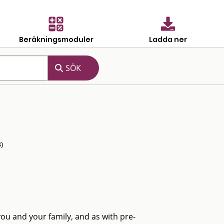
Beräkningsmoduler
Ladda ner
)
u and your family, and as with pre-