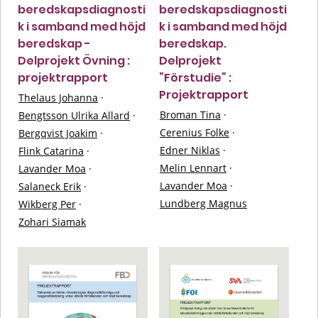
beredskapsdiagnosti
beredskapsdiagnosti
k i samband med höjd
k i samband med höjd
beredskap -
beredskap.
Delprojekt Övning :
Delprojekt
projektrapport
”Förstudie” :
Projektrapport
Thelaus Johanna
·
Broman Tina
·
Bengtsson Ulrika Allard
·
Cerenius Folke
·
Bergqvist Joakim
·
Edner Niklas
·
Flink Catarina
·
Melin Lennart
·
Lavander Moa
·
Lavander Moa
·
Salaneck Erik
·
Lundberg Magnus
Wikberg Per
·
Zohari Siamak