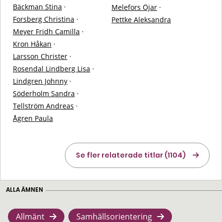
Bäckman Stina
·
Melefors Öjar
·
Forsberg Christina
·
Pettke Aleksandra
Meyer Fridh Camilla
·
Kron Håkan
·
Larsson Christer
·
Rosendal Lindberg Lisa
·
Lindgren Johnny
·
Söderholm Sandra
·
Tellström Andreas
·
Ågren Paula
Se fler relaterade titlar (1104)
ALLA ÄMNEN
Allmänt
Samhällsorientering