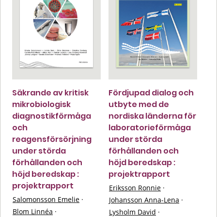
Säkrande av kritisk
Fördjupad dialog och
mikrobiologisk
utbyte med de
diagnostikförmåga
nordiska länderna för
och
laboratorieförmåga
reagensförsörjning
under störda
under störda
förhållanden och
förhållanden och
höjd beredskap :
höjd beredskap :
projektrapport
projektrapport
Eriksson Ronnie
·
Salomonsson Emelie
·
Johansson Anna-Lena
·
Blom Linnéa
·
Lysholm David
·