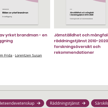
 av yrket brandman - en
Jämställdhet och mångfald
ggning
räddningstjänst 2010-2020 
forskningsöversikt och
rekommendationer
öm Frida
·
Lorentzen Susan
Beteendevetenskap
Räddningstjänst
Särskil