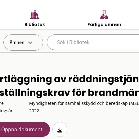
Bibliotek
Farliga ämnen
Ämnen
rtläggning av räddningstjän
ställningskrav för brandmän
re
Myndigheten för samhällsskydd och beredskap (MSB
ingsår
2022
Öppna dokument