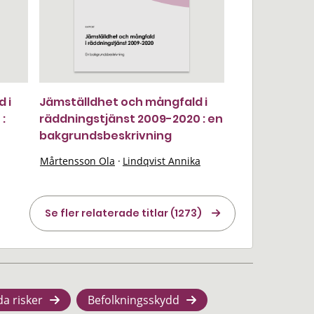
 i
Jämställdhet och mångfald i
:
räddningstjänst 2009-2020 : en
bakgrundsbeskrivning
Mårtensson Ola
·
Lindqvist Annika
Se fler relaterade titlar (1273)
da risker
Befolkningsskydd