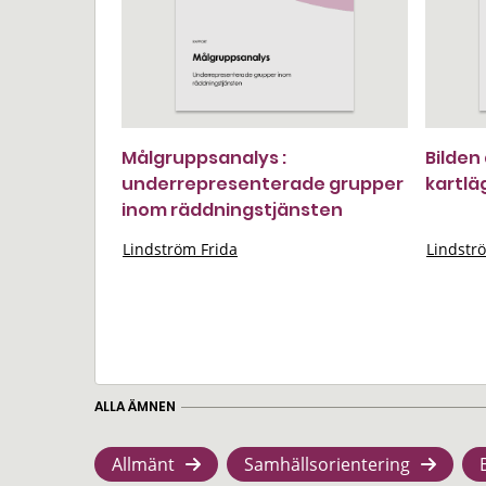
Målgruppsanalys :
Bilden
underrepresenterade grupper
kartlä
inom räddningstjänsten
Lindström Frida
Lindstr
ALLA ÄMNEN
Allmänt
Samhällsorientering