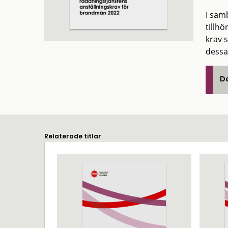
I sam
tillh
krav 
dessa
De
Relaterade titlar