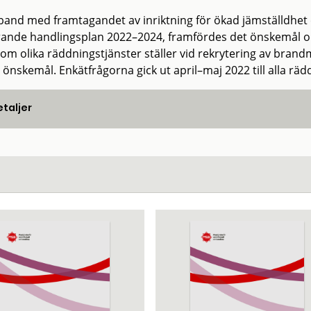
band med framtagandet av inriktning för ökad jämställdhet
örande handlingsplan 2022–2024, framfördes det önskemål 
som olika räddningstjänster ställer vid rekrytering av brand
 önskemål. Enkätfrågorna gick ut april–maj 2022 till alla rä
taljer