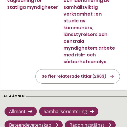
vägledning för
och identifiering av
statliga myndigheter
samhällsviktig
verksamhet : en
studie av
kommuners,
länsstyrelsers och
centrala
myndigheters arbete
med risk- och
sårbarhetsanalys
Se fler relaterade titlar (2663)
ALLA ÄMNEN
Allmänt
Samhällsorientering
Beteendevetenskap
Räddningstjänst