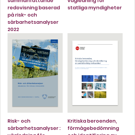
sammanfattande
vägledning för
redovisning baserad
statliga myndigheter
på risk- och
sårbarhetsanalyser
2022
Risk- och
Kritiska beroenden,
sårbarhetsanalyser :
förmågebedömning